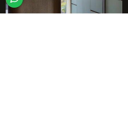
Italiaanse maatwerk
keukens passend bij ieder
budget
Italiaans maatwerk klinkt al snel als iets dat alleen
voor een select publiek is weggelegd. Bij Bellizzo
is dat zeker niet het geval. Onze Italiaanse
maatwerk keukens zijn passend bij ieder budget,