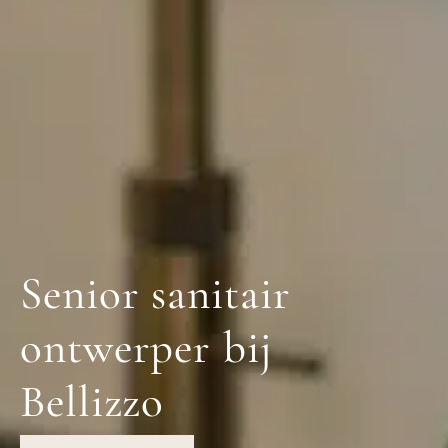
Senior sanitair
ontwerper bij
Bellizzo