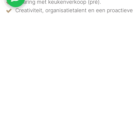
Ervaring met keukenverkoop (pré).
Creativiteit, organisatietalent en een proactieve
houding.
Woonachtig in of rond Zwolle, of bereid om te
reizen.
Interesse?
Ben jij de ontwerper die wij zoeken? Stuur
jouw motivatie en CV
info@bellizzo.nl
naar
. Voor vragen kun je
contact opnemen met Robert van
038 – 222 7070
Galen via
. We kijken uit
naar jouw ideeën en expertise bij Bellizzo!
Naam *